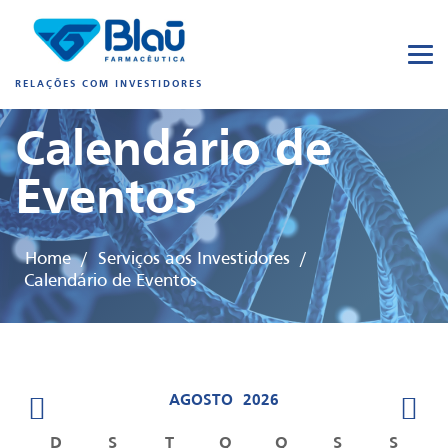
RELAÇÕES COM INVESTIDORES
Calendário de
Eventos
Home
Serviços aos Investidores
/
/
Calendário de Eventos
AGOSTO
2026
D
S
T
Q
Q
S
S